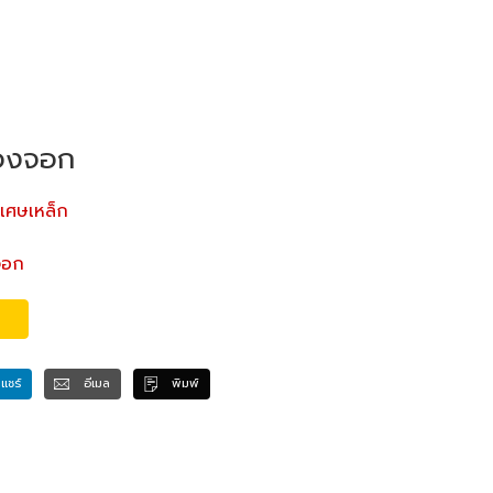
นองจอก
ะเศษเหล็ก
จอก
แชร์
อีเมล
พิมพ์